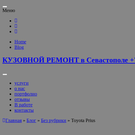
Переключить
Меню
навигацию
Home
Blog
КУЗОВНОЙ РЕМОНТ в Севастополе +7 (
Переключить
навигацию
услуги
о нас
портфолио
отзывы
В работе
контакты
Главная
»
Блог
»
Без рубрики
» Toyota Prius