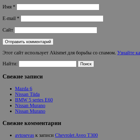
Имя
*
E-mail
*
Сайт
Этот сайт использует Akismet для борьбы со спамом.
Узнайте к
Найти:
Свежие записи
Mazda 6
Nissan Tiida
BMW 5 series E60
Nissan Murano
Nissan Murano
Свежие комментарии
avtosevas
к записи
Chevrolet Aveo T300